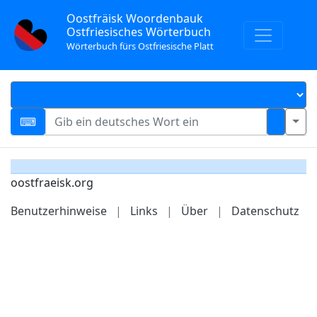
Oostfräisk Woordenbauk
Ostfriesisches Wörterbuch
Wörterbuch fürs Ostfriesische Platt
oostfraeisk.org
Benutzerhinweise
|
Links
|
Über
|
Datenschutz