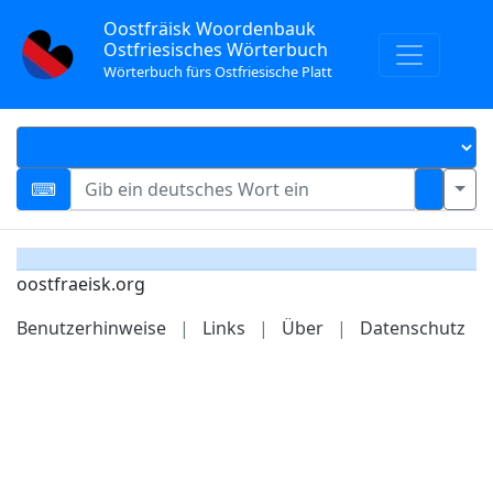
Oostfräisk Woordenbauk
Ostfriesisches Wörterbuch
Wörterbuch fürs Ostfriesische Platt
oostfraeisk.org
Benutzerhinweise
|
Links
|
Über
|
Datenschutz