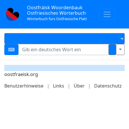
Oostfräisk Woordenbauk
Ostfriesisches Wörterbuch
Wörterbuch fürs Ostfriesische Platt
oostfraeisk.org
Benutzerhinweise
|
Links
|
Über
|
Datenschutz