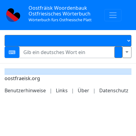
Oostfräisk Woordenbauk
Ostfriesisches Wörterbuch
Wörterbuch fürs Ostfriesische Platt
oostfraeisk.org
Benutzerhinweise
|
Links
|
Über
|
Datenschutz