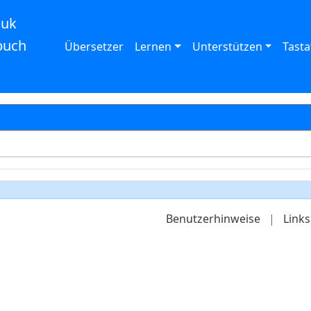
auk
buch
Übersetzer
Lernen
Unterstützen
Tasta
Benutzerhinweise
|
Links