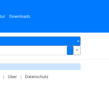
tur
Downloads
|
Über
|
Datenschutz