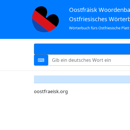
Oostfräisk Woordenb
Ostfriesisches Wörter
Wörterbuch fürs Ostfriesische Platt
oostfraeisk.org