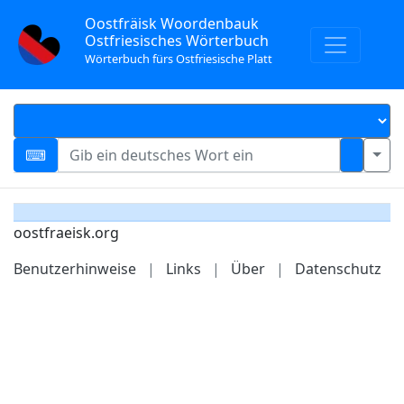
Oostfräisk Woordenbauk
Ostfriesisches Wörterbuch
Wörterbuch fürs Ostfriesische Platt
oostfraeisk.org
Benutzerhinweise
|
Links
|
Über
|
Datenschutz