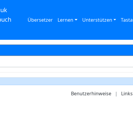
auk
buch
Übersetzer
Lernen
Unterstützen
Tasta
Benutzerhinweise
|
Links