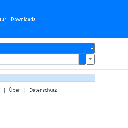
tur
Downloads
|
Über
|
Datenschutz