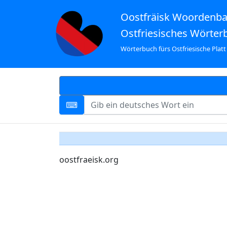
Oostfräisk Woordenb
Ostfriesisches Wörter
Wörterbuch fürs Ostfriesische Platt
oostfraeisk.org