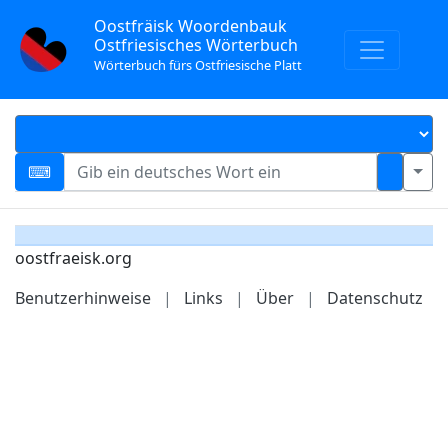
Oostfräisk Woordenbauk
Ostfriesisches Wörterbuch
Wörterbuch fürs Ostfriesische Platt
oostfraeisk.org
Benutzerhinweise
|
Links
|
Über
|
Datenschutz