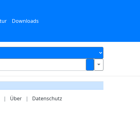
tur
Downloads
|
Über
|
Datenschutz