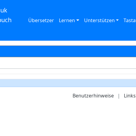
auk
buch
Übersetzer
Lernen
Unterstützen
Tasta
Benutzerhinweise
|
Links