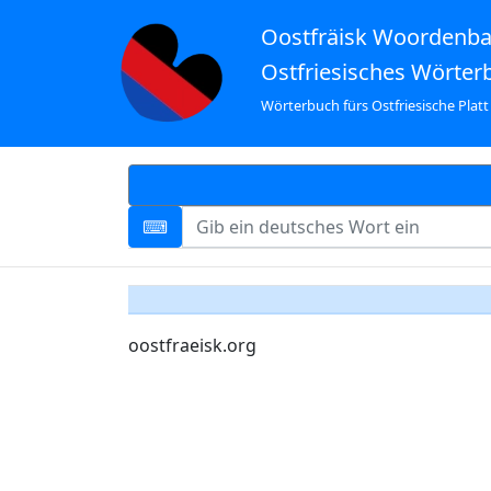
Oostfräisk Woordenb
Ostfriesisches Wörter
Wörterbuch fürs Ostfriesische Platt
oostfraeisk.org