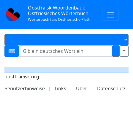
Oostfräisk Woordenbauk
Ostfriesisches Wörterbuch
Wörterbuch fürs Ostfriesische Platt
oostfraeisk.org
Benutzerhinweise
|
Links
|
Über
|
Datenschutz