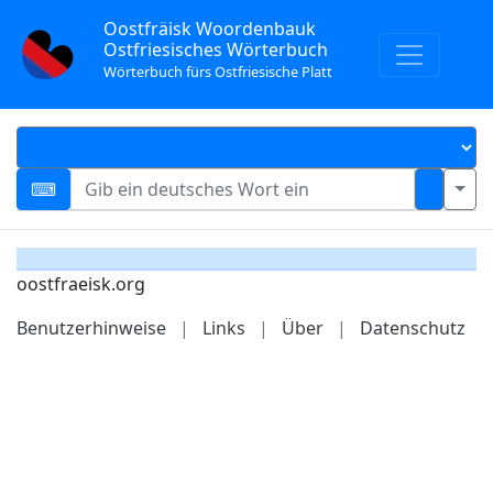
Oostfräisk Woordenbauk
Ostfriesisches Wörterbuch
Wörterbuch fürs Ostfriesische Platt
oostfraeisk.org
Benutzerhinweise
|
Links
|
Über
|
Datenschutz