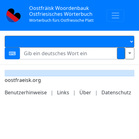
Oostfräisk Woordenbauk
Ostfriesisches Wörterbuch
Wörterbuch fürs Ostfriesische Platt
oostfraeisk.org
Benutzerhinweise
|
Links
|
Über
|
Datenschutz