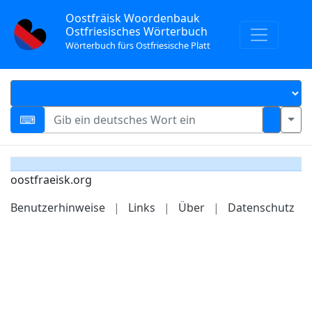
Oostfräisk Woordenbauk
Ostfriesisches Wörterbuch
Wörterbuch fürs Ostfriesische Platt
oostfraeisk.org
Benutzerhinweise
|
Links
|
Über
|
Datenschutz