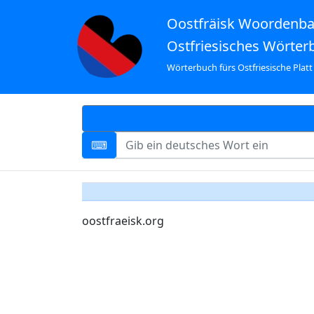
Oostfräisk Woordenb
Ostfriesisches Wörter
Wörterbuch fürs Ostfriesische Platt
oostfraeisk.org