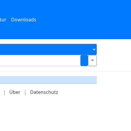
tur
Downloads
|
Über
|
Datenschutz