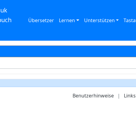
auk
buch
Übersetzer
Lernen
Unterstützen
Tasta
Benutzerhinweise
|
Links