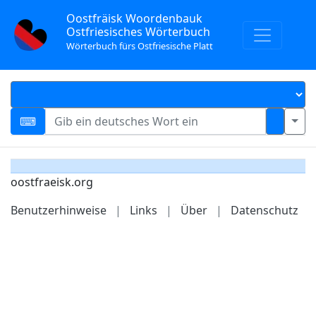
Oostfräisk Woordenbauk
Ostfriesisches Wörterbuch
Wörterbuch fürs Ostfriesische Platt
oostfraeisk.org
Benutzerhinweise
|
Links
|
Über
|
Datenschutz