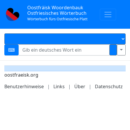
Oostfräisk Woordenbauk
Ostfriesisches Wörterbuch
Wörterbuch fürs Ostfriesische Platt
oostfraeisk.org
Benutzerhinweise
|
Links
|
Über
|
Datenschutz