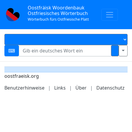
Oostfräisk Woordenbauk
Ostfriesisches Wörterbuch
Wörterbuch fürs Ostfriesische Platt
oostfraeisk.org
Benutzerhinweise
|
Links
|
Über
|
Datenschutz