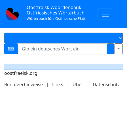
Oostfräisk Woordenbauk
Ostfriesisches Wörterbuch
Wörterbuch fürs Ostfriesische Platt
oostfraeisk.org
Benutzerhinweise
|
Links
|
Über
|
Datenschutz