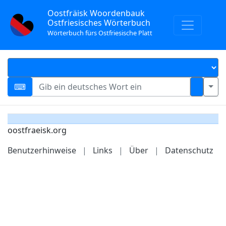
Oostfräisk Woordenbauk
Ostfriesisches Wörterbuch
Wörterbuch fürs Ostfriesische Platt
oostfraeisk.org
Benutzerhinweise
|
Links
|
Über
|
Datenschutz