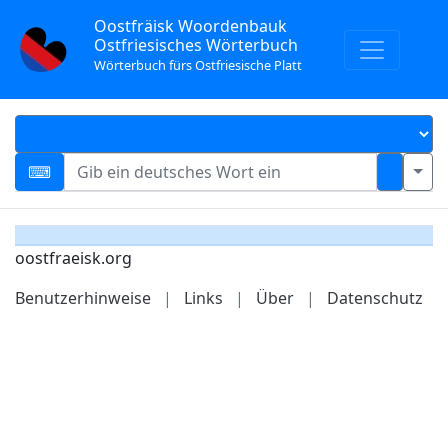
Oostfräisk Woordenbauk
Ostfriesisches Wörterbuch
Wörterbuch fürs Ostfriesische Platt
oostfraeisk.org
Benutzerhinweise
|
Links
|
Über
|
Datenschutz