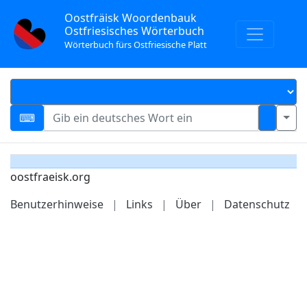
Oostfräisk Woordenbauk
Ostfriesisches Wörterbuch
Wörterbuch fürs Ostfriesische Platt
oostfraeisk.org
Benutzerhinweise
|
Links
|
Über
|
Datenschutz