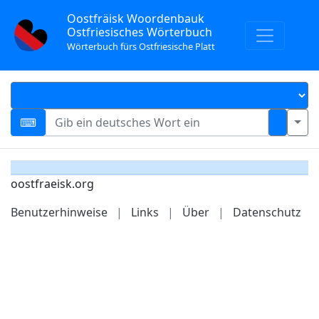
Oostfräisk Woordenbauk
Ostfriesisches Wörterbuch
Wörterbuch fürs Ostfriesische Platt
oostfraeisk.org
Benutzerhinweise
|
Links
|
Über
|
Datenschutz