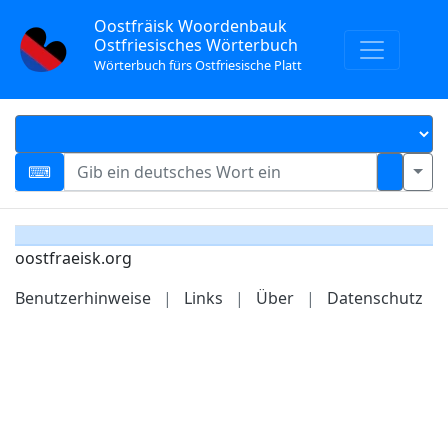
Oostfräisk Woordenbauk
Ostfriesisches Wörterbuch
Wörterbuch fürs Ostfriesische Platt
oostfraeisk.org
Benutzerhinweise
|
Links
|
Über
|
Datenschutz