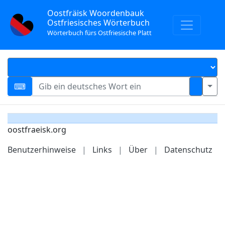
Oostfräisk Woordenbauk
Ostfriesisches Wörterbuch
Wörterbuch fürs Ostfriesische Platt
oostfraeisk.org
Benutzerhinweise
|
Links
|
Über
|
Datenschutz