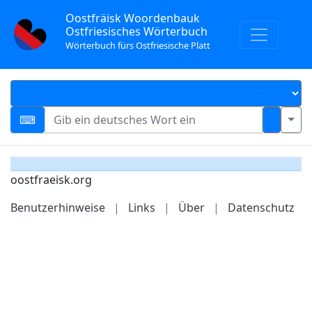
Oostfräisk Woordenbauk
Ostfriesisches Wörterbuch
Wörterbuch fürs Ostfriesische Platt
oostfraeisk.org
Benutzerhinweise
|
Links
|
Über
|
Datenschutz