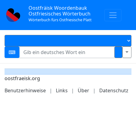
Oostfräisk Woordenbauk
Ostfriesisches Wörterbuch
Wörterbuch fürs Ostfriesische Platt
oostfraeisk.org
Benutzerhinweise
|
Links
|
Über
|
Datenschutz