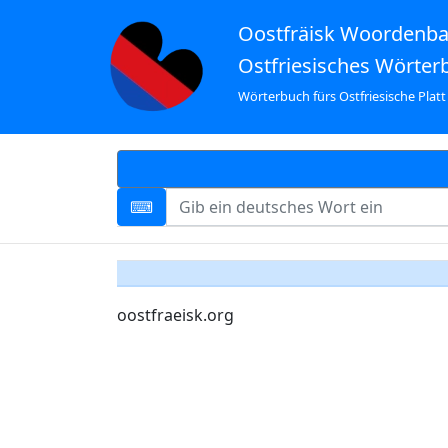
Oostfräisk Woordenb
Ostfriesisches Wörter
Wörterbuch fürs Ostfriesische Platt
oostfraeisk.org