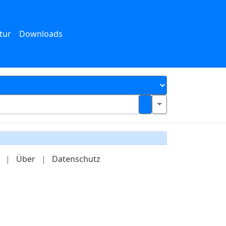
tur
Downloads
|
Über
|
Datenschutz