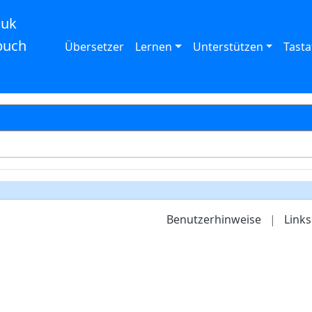
auk
buch
Übersetzer
Lernen
Unterstützen
Tasta
Benutzerhinweise
|
Links