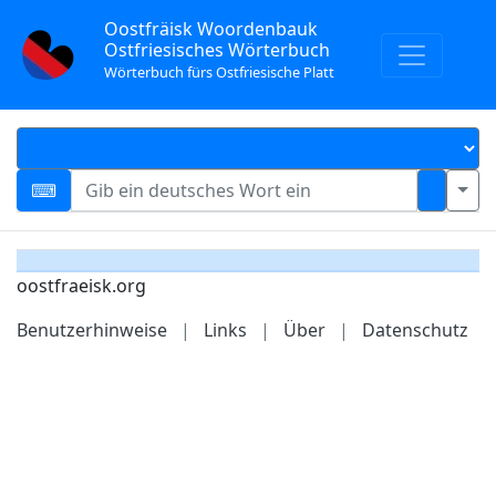
Oostfräisk Woordenbauk
Ostfriesisches Wörterbuch
Wörterbuch fürs Ostfriesische Platt
oostfraeisk.org
Benutzerhinweise
|
Links
|
Über
|
Datenschutz