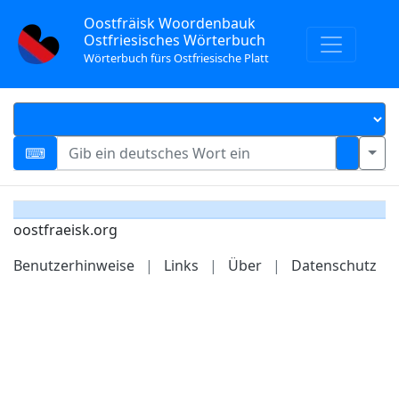
Oostfräisk Woordenbauk
Ostfriesisches Wörterbuch
Wörterbuch fürs Ostfriesische Platt
oostfraeisk.org
Benutzerhinweise
|
Links
|
Über
|
Datenschutz