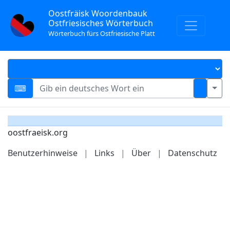
Oostfräisk Woordenbauk
Ostfriesisches Wörterbuch
Wörterbuch fürs Ostfriesische Platt
oostfraeisk.org
Benutzerhinweise
|
Links
|
Über
|
Datenschutz