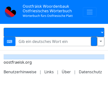
Oostfräisk Woordenbauk
Ostfriesisches Wörterbuch
Wörterbuch fürs Ostfriesische Platt
oostfraeisk.org
Benutzerhinweise
|
Links
|
Über
|
Datenschutz