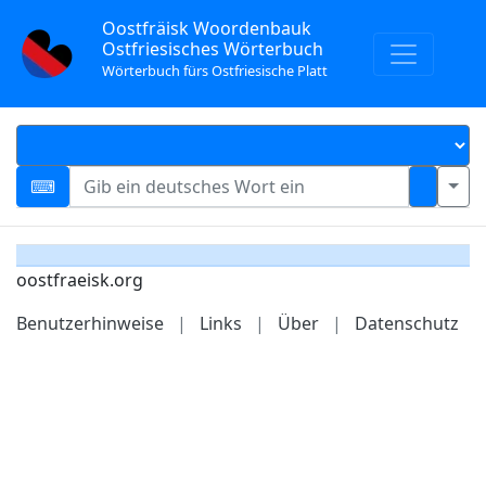
Oostfräisk Woordenbauk
Ostfriesisches Wörterbuch
Wörterbuch fürs Ostfriesische Platt
oostfraeisk.org
Benutzerhinweise
|
Links
|
Über
|
Datenschutz