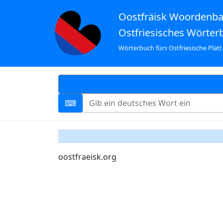
Oostfräisk Woordenb
Ostfriesisches Wörter
Wörterbuch fürs Ostfriesische Platt
oostfraeisk.org