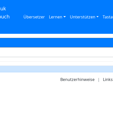
auk
buch
Übersetzer
Lernen
Unterstützen
Tasta
Benutzerhinweise
|
Links