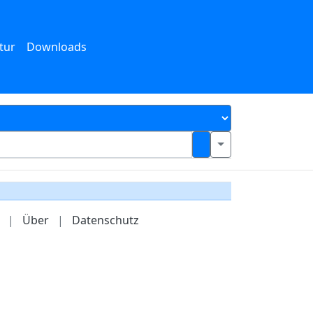
tur
Downloads
|
Über
|
Datenschutz