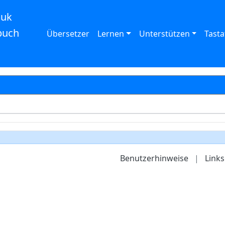
auk
buch
Übersetzer
Lernen
Unterstützen
Tasta
Benutzerhinweise
|
Links