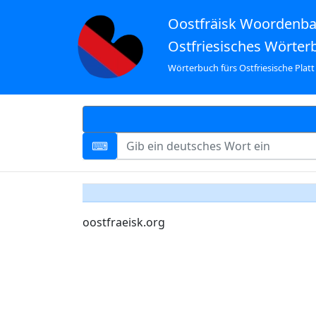
Oostfräisk Woordenb
Ostfriesisches Wörter
Wörterbuch fürs Ostfriesische Platt
oostfraeisk.org