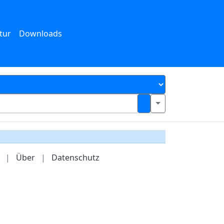
tur
Downloads
|
Über
|
Datenschutz