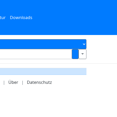
tur
Downloads
|
Über
|
Datenschutz