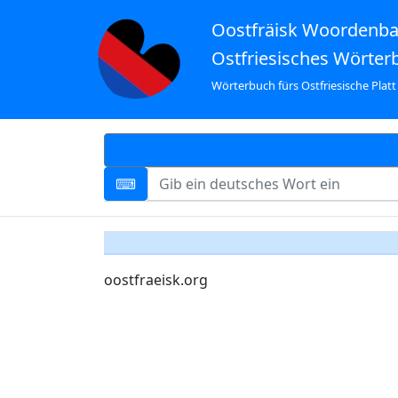
Oostfräisk Woordenb
Ostfriesisches Wörter
Wörterbuch fürs Ostfriesische Platt
oostfraeisk.org