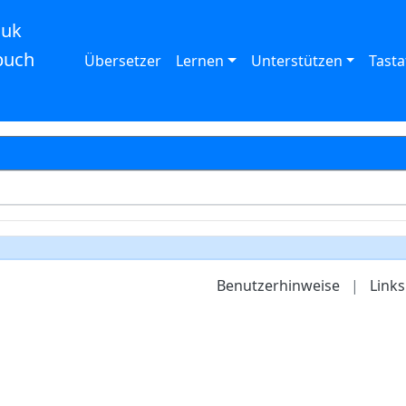
auk
buch
Übersetzer
Lernen
Unterstützen
Tasta
Benutzerhinweise
|
Links