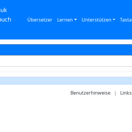
auk
buch
Übersetzer
Lernen
Unterstützen
Tasta
Benutzerhinweise
|
Links