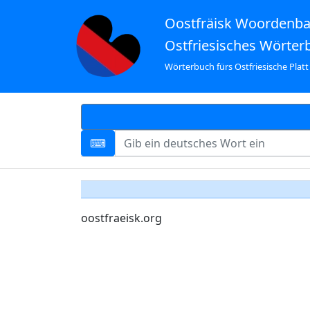
Oostfräisk Woordenb
Ostfriesisches Wörter
Wörterbuch fürs Ostfriesische Platt
oostfraeisk.org