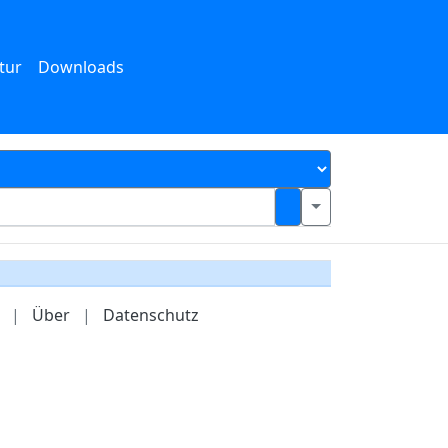
tur
Downloads
|
Über
|
Datenschutz