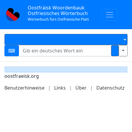
Oostfräisk Woordenbauk
Ostfriesisches Wörterbuch
Wörterbuch fürs Ostfriesische Platt
oostfraeisk.org
Benutzerhinweise
|
Links
|
Über
|
Datenschutz