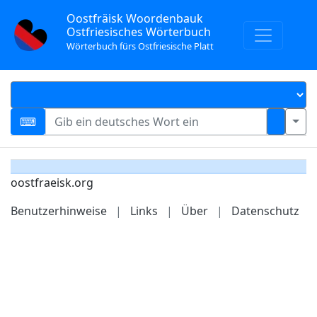
Oostfräisk Woordenbauk
Ostfriesisches Wörterbuch
Wörterbuch fürs Ostfriesische Platt
oostfraeisk.org
Benutzerhinweise
|
Links
|
Über
|
Datenschutz