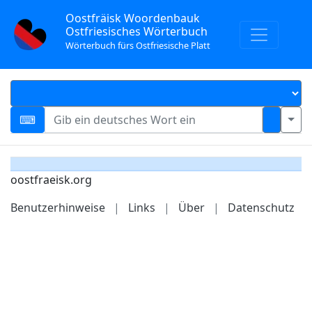
Oostfräisk Woordenbauk
Ostfriesisches Wörterbuch
Wörterbuch fürs Ostfriesische Platt
oostfraeisk.org
Benutzerhinweise
|
Links
|
Über
|
Datenschutz