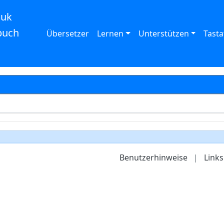
auk
buch
Übersetzer
Lernen
Unterstützen
Tasta
Benutzerhinweise
|
Links