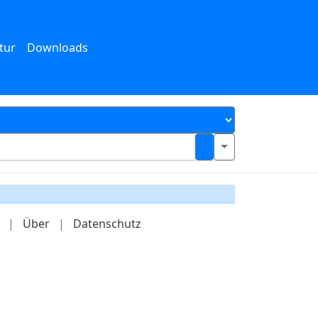
tur
Downloads
|
Über
|
Datenschutz