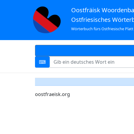
Oostfräisk Woordenb
Ostfriesisches Wörter
Wörterbuch fürs Ostfriesische Platt
oostfraeisk.org