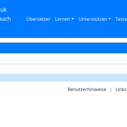
auk
buch
Übersetzer
Lernen
Unterstützen
Tasta
Benutzerhinweise
|
Links