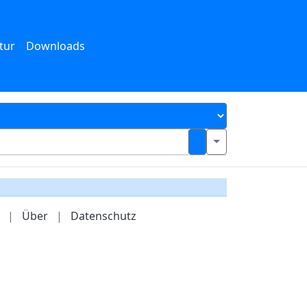
tur
Downloads
|
Über
|
Datenschutz