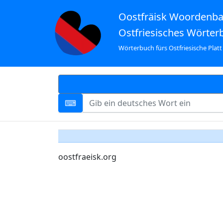
Oostfräisk Woordenb
Ostfriesisches Wörter
Wörterbuch fürs Ostfriesische Platt
oostfraeisk.org