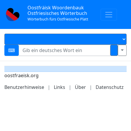
Oostfräisk Woordenbauk
Ostfriesisches Wörterbuch
Wörterbuch fürs Ostfriesische Platt
oostfraeisk.org
Benutzerhinweise
|
Links
|
Über
|
Datenschutz