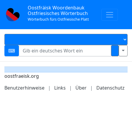
Oostfräisk Woordenbauk
Ostfriesisches Wörterbuch
Wörterbuch fürs Ostfriesische Platt
oostfraeisk.org
Benutzerhinweise
|
Links
|
Über
|
Datenschutz