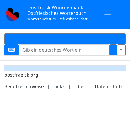
Oostfräisk Woordenbauk
Ostfriesisches Wörterbuch
Wörterbuch fürs Ostfriesische Platt
oostfraeisk.org
Benutzerhinweise
|
Links
|
Über
|
Datenschutz