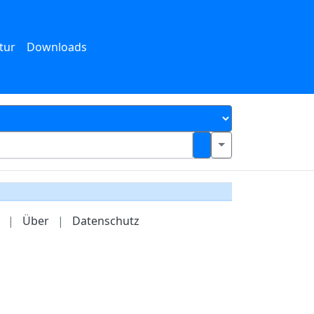
tur
Downloads
|
Über
|
Datenschutz