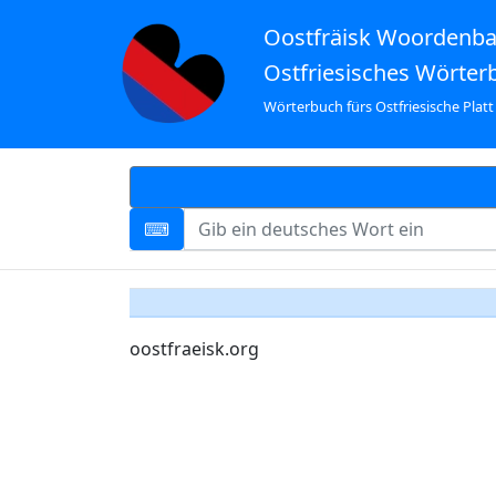
Oostfräisk Woordenb
Ostfriesisches Wörter
Wörterbuch fürs Ostfriesische Platt
oostfraeisk.org