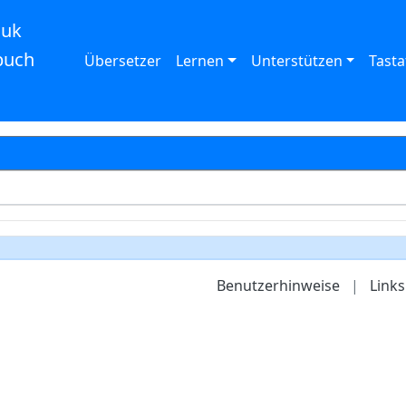
auk
buch
Übersetzer
Lernen
Unterstützen
Tasta
Benutzerhinweise
|
Links