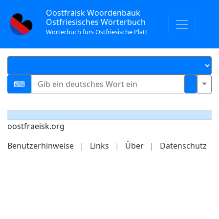
Oostfräisk Woordenbauk
Ostfriesisches Wörterbuch
Wörterbuch fürs Ostfriesische Platt
oostfraeisk.org
Benutzerhinweise
|
Links
|
Über
|
Datenschutz