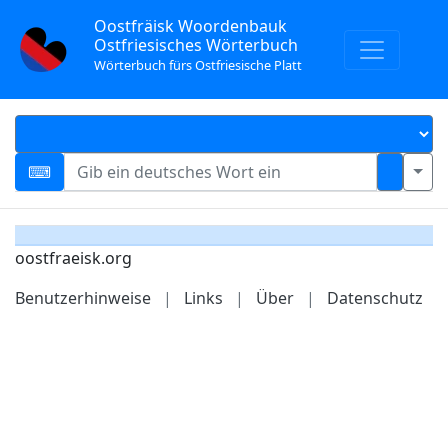
Oostfräisk Woordenbauk
Ostfriesisches Wörterbuch
Wörterbuch fürs Ostfriesische Platt
oostfraeisk.org
Benutzerhinweise
|
Links
|
Über
|
Datenschutz