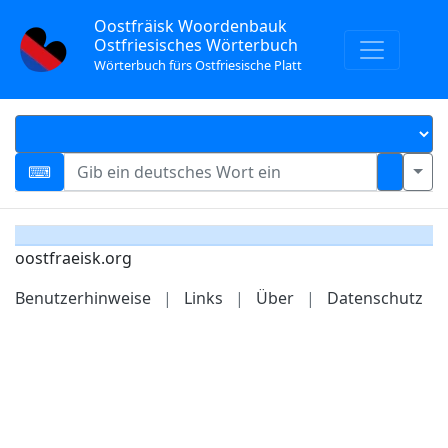
Oostfräisk Woordenbauk
Ostfriesisches Wörterbuch
Wörterbuch fürs Ostfriesische Platt
oostfraeisk.org
Benutzerhinweise
|
Links
|
Über
|
Datenschutz