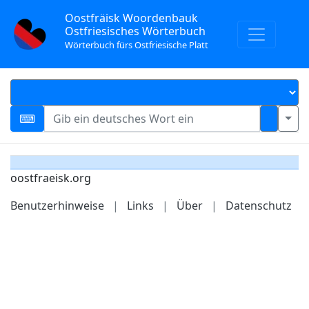
Oostfräisk Woordenbauk
Ostfriesisches Wörterbuch
Wörterbuch fürs Ostfriesische Platt
oostfraeisk.org
Benutzerhinweise
|
Links
|
Über
|
Datenschutz