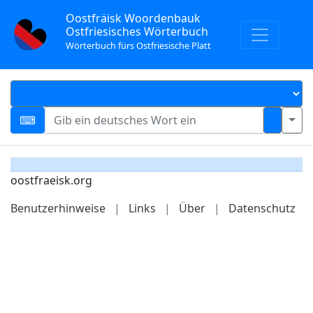
Oostfräisk Woordenbauk
Ostfriesisches Wörterbuch
Wörterbuch fürs Ostfriesische Platt
oostfraeisk.org
Benutzerhinweise
|
Links
|
Über
|
Datenschutz